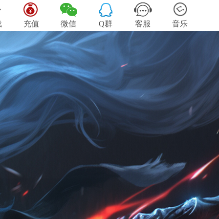
载
充值
微信
Q群
客服
音乐